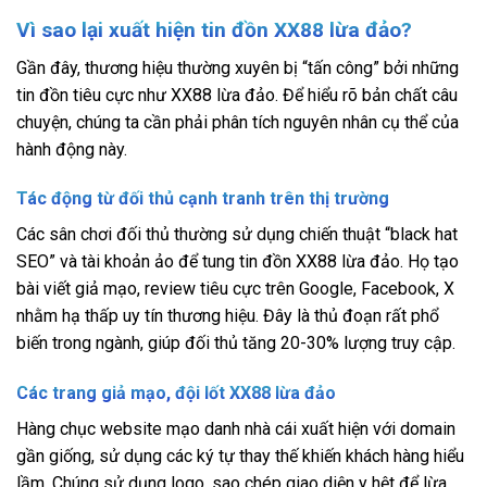
Vì sao lại xuất hiện tin đồn XX88 lừa đảo?
Gần đây, thương hiệu thường xuyên bị “tấn công” bởi những
tin đồn tiêu cực như XX88 lừa đảo. Để hiểu rõ bản chất câu
chuyện, chúng ta cần phải phân tích nguyên nhân cụ thể của
hành động này.
Tác động từ đối thủ cạnh tranh trên thị trường
Các sân chơi đối thủ thường sử dụng chiến thuật “black hat
SEO” và tài khoản ảo để tung tin đồn XX88 lừa đảo. Họ tạo
bài viết giả mạo, review tiêu cực trên Google, Facebook, X
nhằm hạ thấp uy tín thương hiệu. Đây là thủ đoạn rất phổ
biến trong ngành, giúp đối thủ tăng 20-30% lượng truy cập.
Các trang giả mạo, đội lốt XX88 lừa đảo
Hàng chục website mạo danh nhà cái xuất hiện với domain
gần giống, sử dụng các ký tự thay thế khiến khách hàng hiểu
lầm. Chúng sử dụng logo, sao chép giao diện y hệt để lừa