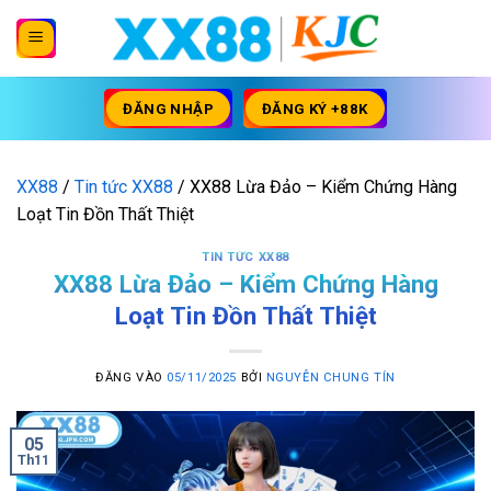
Bỏ
qua
nội
dung
ĐĂNG NHẬP
ĐĂNG KÝ +88K
XX88
/
Tin tức XX88
/
XX88 Lừa Đảo – Kiểm Chứng Hàng
Loạt Tin Đồn Thất Thiệt
TIN TỨC XX88
XX88 Lừa Đảo – Kiểm Chứng Hàng
Loạt Tin Đồn Thất Thiệt
ĐĂNG VÀO
05/11/2025
BỞI
NGUYỄN CHUNG TÍN
05
Th11