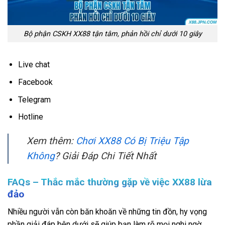
Bộ phận CSKH XX88 tận tâm, phản hồi chỉ dưới 10 giây
Live chat
Facebook
Telegram
Hotline
Xem thêm:
Chơi XX88 Có Bị Triệu Tập
Không
? Giải Đáp Chi Tiết Nhất
FAQs – Thắc mắc thường gặp về việc XX88 lừa
đảo
Nhiều người vẫn còn băn khoăn về những tin đồn, hy vọng
phần giải đáp bên dưới sẽ giúp bạn làm rõ mọi nghi ngờ.