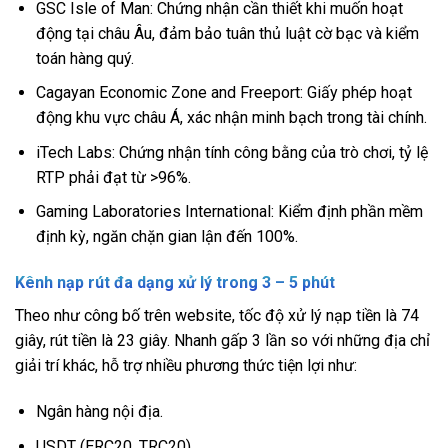
GSC Isle of Man: Chứng nhận cần thiết khi muốn hoạt
động tại châu Âu, đảm bảo tuân thủ luật cờ bạc và kiểm
toán hàng quý.
Cagayan Economic Zone and Freeport: Giấy phép hoạt
động khu vực châu Á, xác nhận minh bạch trong tài chính.
iTech Labs: Chứng nhận tính công bằng của trò chơi, tỷ lệ
RTP phải đạt từ >96%.
Gaming Laboratories International: Kiểm định phần mềm
định kỳ, ngăn chặn gian lận đến 100%.
Kênh nạp rút đa dạng xử lý trong 3 – 5 phút
Theo như công bố trên website, tốc độ xử lý nạp tiền là 74
giây, rút tiền là 23 giây. Nhanh gấp 3 lần so với những địa chỉ
giải trí khác, hỗ trợ nhiều phương thức tiện lợi như:
Ngân hàng nội địa.
USDT (ERC20, TRC20).