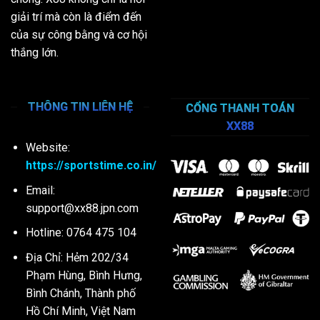
giải trí mà còn là điểm đến
của sự công bằng và cơ hội
thắng lớn.
THÔNG TIN LIÊN HỆ
CỔNG THANH TOÁN
XX88
Website:
https://sportstime.co.in/
Email:
support@xx88.jpn.com
Hotline: 0764 475 104
Địa Chỉ: Hẻm 202/34
Phạm Hùng, Bình Hưng,
Bình Chánh, Thành phố
Hồ Chí Minh, Việt Nam