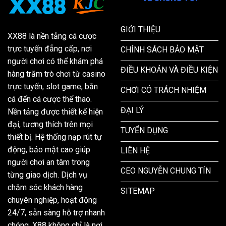
GIỚI THIỆU
XX88 là nền tảng cá cược
trực tuyến đẳng cấp, nơi
CHÍNH SÁCH BẢO MẬT
người chơi có thể khám phá
ĐIỀU KHOẢN VÀ ĐIỀU KIỆN
hàng trăm trò chơi từ casino
trực tuyến, slot game, bắn
CHƠI CÓ TRÁCH NHIỆM
cá đến cá cược thể thao.
ĐẠI LÝ
Nền tảng được thiết kế hiện
đại, tương thích trên mọi
TUYỂN DỤNG
thiết bị. Hệ thống nạp rút tự
động, bảo mật cao giúp
LIÊN HỆ
người chơi an tâm trong
CEO NGUYỄN CHUNG TÍN
từng giao dịch. Dịch vụ
chăm sóc khách hàng
SITEMAP
chuyên nghiệp, hoạt động
24/7, sẵn sàng hỗ trợ nhanh
chóng. X88 không chỉ là nơi