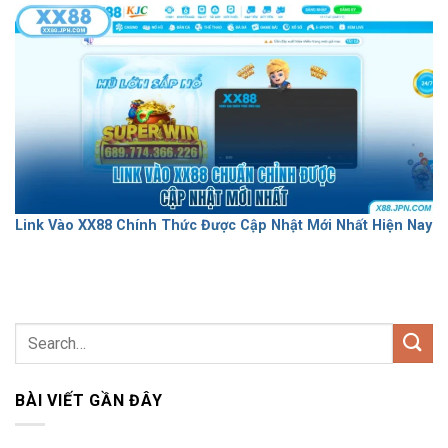
Link Vào XX88 Chính Thức Được Cập Nhật Mới Nhất Hiện Nay
BÀI VIẾT GẦN ĐÂY