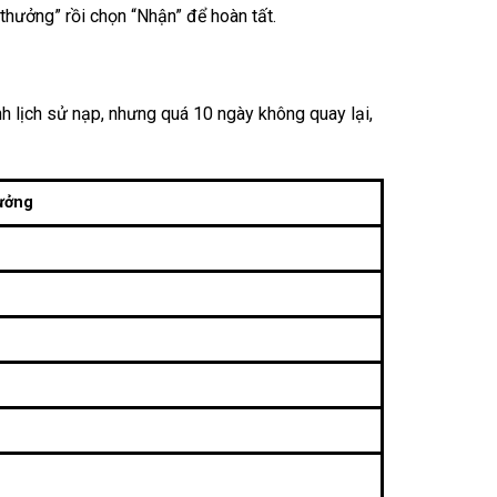
hưởng” rồi chọn “Nhận” để hoàn tất.
h lịch sử nạp, nhưng quá 10 ngày không quay lại,
ưởng