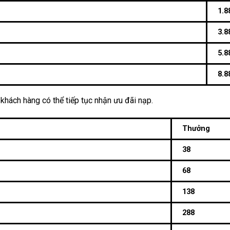
1.8
3.8
5.8
8.8
 khách hàng có thể tiếp tục nhận ưu đãi nạp.
Thưởng
38
68
138
288