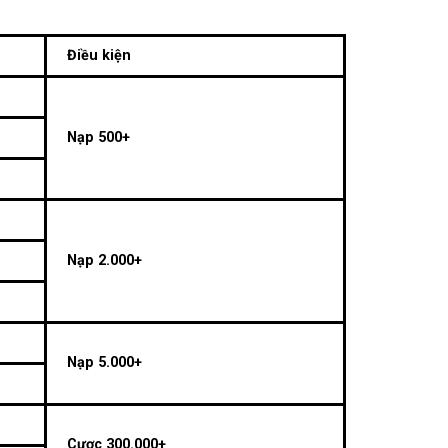
Điều kiện
Nạp 500+
Nạp 2.000+
Nạp 5.000+
Cược 300.000+