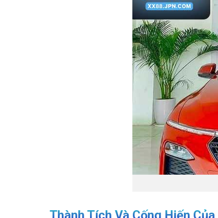
Thành Tích Và Cống Hiến Của