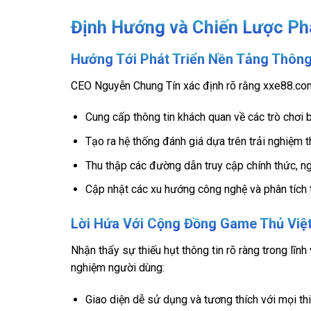
Định Hướng và Chiến Lược Ph
Hướng Tới Phát Triển Nền Tảng Thông
CEO Nguyễn Chung Tín xác định rõ rằng xxe88.com l
Cung cấp thông tin khách quan về các trò chơi b
Tạo ra hệ thống đánh giá dựa trên trải nghiệm t
Thu thập các đường dẫn truy cập chính thức, n
Cập nhật các xu hướng công nghệ và phân tích 
Lời Hứa Với Cộng Đồng Game Thủ Việ
Nhận thấy sự thiếu hụt thông tin rõ ràng trong lĩ
nghiệm người dùng:
Giao diện dễ sử dụng và tương thích với mọi thi