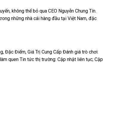
tuyến, không thể bỏ qua CEO Nguyễn Chung Tín.
trong những nhà cái hàng đầu tại Việt Nam, đặc
, Đặc Điểm, Giá Trị Cung Cấp Đánh giá trò chơi:
làm quen Tin tức thị trường: Cập nhật liên tục; Cập