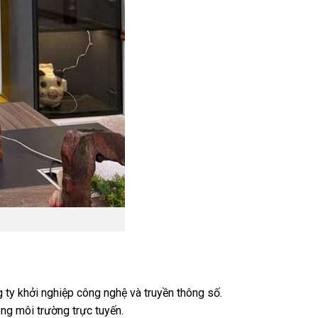
 ty khởi nghiệp công nghệ và truyền thông số.
ng môi trường trực tuyến.